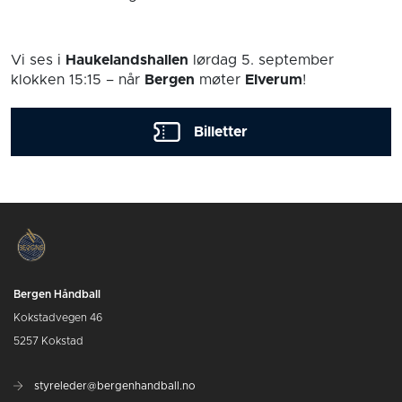
Vi ses i
Haukelandshallen
lørdag 5. september
klokken 15:15
– når
Bergen
møter
Elverum
!
Billetter
Bergen Håndball
Kokstadvegen 46
5257 Kokstad
styreleder@bergenhandball.no