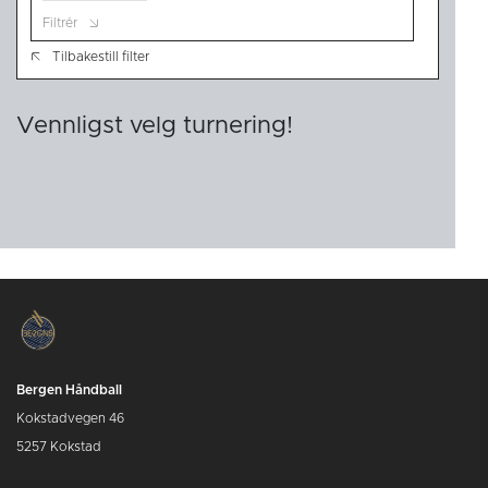
Filtrér
Tilbakestill filter
Vennligst velg turnering!
Bergen Håndball
Kokstadvegen 46
5257 Kokstad