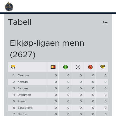
Tabell
Elkjøp-ligaen menn
(2627)
1
Elverum
0
0
0
0
0
2
Kolstad
0
0
0
0
0
3
Bergen
0
0
0
0
0
4
Drammen
0
0
0
0
0
5
Runar
0
0
0
0
0
6
Sandefjord
0
0
0
0
0
7
Nærbø
0
0
0
0
0