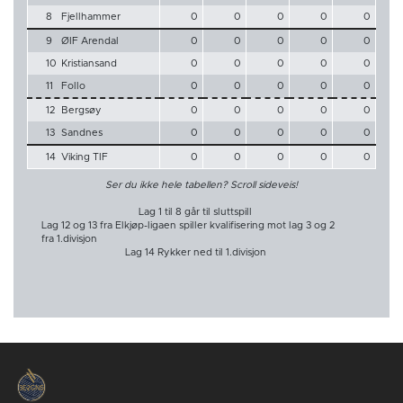
8
Fjellhammer
0
0
0
0
0
9
ØIF Arendal
0
0
0
0
0
10
Kristiansand
0
0
0
0
0
11
Follo
0
0
0
0
0
12
Bergsøy
0
0
0
0
0
13
Sandnes
0
0
0
0
0
14
Viking TIF
0
0
0
0
0
Ser du ikke hele tabellen? Scroll sideveis!
Lag 1 til 8 går til sluttspill
Lag 12 og 13 fra Elkjøp-ligaen spiller kvalifisering mot lag 3 og 2
fra 1.divisjon
Lag 14 Rykker ned til 1.divisjon