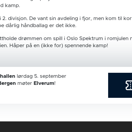
od kamp.
i 2. divisjon. De vant sin avdeling i fjor, men kom til kor
 noe dårlig håndballag er det ikke.
ettholde drømmen om spill i Oslo Spektrum i romjulen m
eien. Håper på en (ikke for) spennende kamp!
hallen
lørdag 5. september
Bergen
møter
Elverum
!