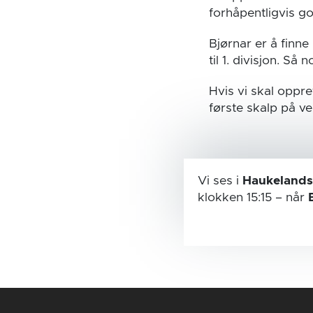
forhåpentligvis g
Bjørnar er å finne 
til 1. divisjon. Så
Hvis vi skal oppr
første skalp på v
Vi ses i
Haukelands
klokken 15:15
– når