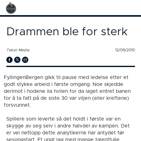
Drammen ble for sterk
Tekst: Med!a
12/09/2010
FyllingenBergen gikk til pause med ledelse etter et
godt stykke arbeid i første omgang. Noe skjedde
derimot i hodene ila hvilen for da laget entret banen
for å ta fatt på de siste 30 var viljen (eller kreftene)
forsvunnet.
Spillere som leverte så det holdt i første var en
skygge av seg selv i andre halvdel av kampen. Det
er vel nettopp dette analytikerne har antydet før
sesongstart. Et ungt lag med mange talentfulle