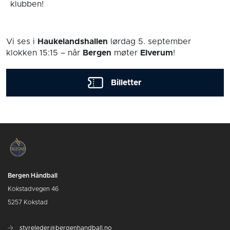
klubben!
Vi ses i
Haukelandshallen
lørdag 5. september
klokken 15:15
– når
Bergen
møter
Elverum
!
Billetter
Bergen Håndball
Kokstadvegen 46
5257 Kokstad
styreleder@bergenhandball.no