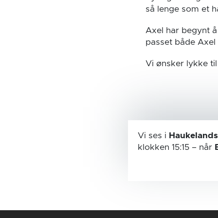
så lenge som et ha
Axel har begynt å
passet både Axel 
Vi ønsker lykke t
Vi ses i
Haukelands
klokken 15:15
– når