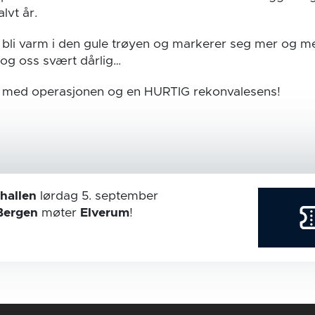
lvt år.
 bli varm i den gule trøyen og markerer seg mer og me
og oss svært dårlig…
il med operasjonen og en HURTIG rekonvalesens!
hallen
lørdag 5. september
Bergen
møter
Elverum
!