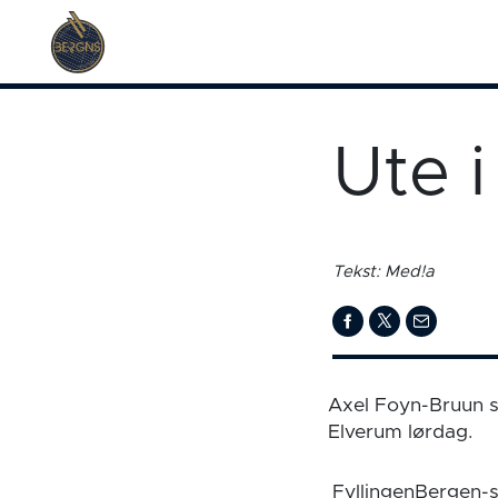
Ute 
Tekst: Med!a
Axel Foyn-Bruun s
Elverum lørdag.
FyllingenBergen-sp