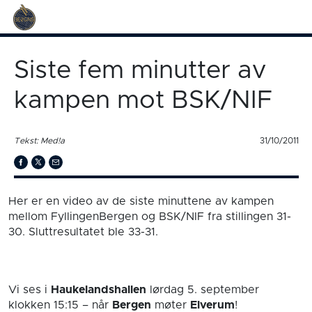
Siste fem minutter av
kampen mot BSK/NIF
Tekst: Med!a
31/10/2011
Her er en video av de siste minuttene av kampen
mellom FyllingenBergen og BSK/NIF fra stillingen 31-
30. Sluttresultatet ble 33-31.
Vi ses i
Haukelandshallen
lørdag 5. september
klokken 15:15
– når
Bergen
møter
Elverum
!