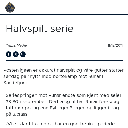
Halvspilt serie
Tekst: Med!a
11/12/2011
Postenligaen er akkurat halvspilt og våre gutter starter
søndag på "nytt" med bortekamp mot Runar i
Sandefjord.
Serieåpningen mot Runar endte som kjent med seier
33-30 i september. Derfra og ut har Runar foreløpig
tatt mer poeng enn FyllingenBergen og ligger i dag
på 3.plass.
-Vi er klar til kamp og har en god treningsperiode