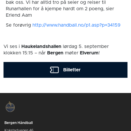
bak oss. Vi har alltid tro på seier og reiser til
Runarhallen for å kjempe hardt om 2 poeng, sier
Erlend Aam
Se forøvrig
http://www.handball.no/p1.asp?p=34159
Vi ses i
Haukelandshallen
lørdag 5. september
klokken 15:15
– når
Bergen
møter
Elverum
!
Billetter
Bergen Håndball
Kokstadvegen 46