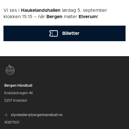
Vi ses i
Haukelandshallen
lørdag 5. september
klokken 15:15
– når
Bergen
møter
Elverum
!
Billetter
Bergen Håndball
Kokstadvegen 46
5257 Kokstad
styreleder@bergenhandball.no
90871501