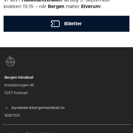
Vi ses i
Haukelandshallen
lørdag 5. september
klokken 15:15
– når
Bergen
møter
Elverum
!
Billetter
Bergen Håndball
Kokstadvegen 46
5257 Kokstad
styreleder@bergenhandball.no
90871501