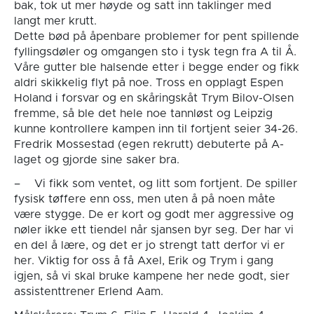
bak, tok ut mer høyde og satt inn taklinger med
langt mer krutt.
Dette bød på åpenbare problemer for pent spillende
fyllingsdøler og omgangen sto i tysk tegn fra A til Å.
Våre gutter ble halsende etter i begge ender og fikk
aldri skikkelig flyt på noe. Tross en opplagt Espen
Holand i forsvar og en skåringskåt Trym Bilov-Olsen
fremme, så ble det hele noe tannløst og Leipzig
kunne kontrollere kampen inn til fortjent seier 34-26.
Fredrik Mossestad (egen rekrutt) debuterte på A-
laget og gjorde sine saker bra.
– Vi fikk som ventet, og litt som fortjent. De spiller
fysisk tøffere enn oss, men uten å på noen måte
være stygge. De er kort og godt mer aggressive og
nøler ikke ett tiendel når sjansen byr seg. Der har vi
en del å lære, og det er jo strengt tatt derfor vi er
her. Viktig for oss å få Axel, Erik og Trym i gang
igjen, så vi skal bruke kampene her nede godt, sier
assistenttrener Erlend Aam.