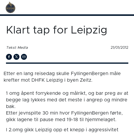
Klart tap for Leipzig
Tekst: Med!a
21/01/2012
Etter en lang reisedag skulle FyllingenBergen måle
krefter mot DHFK Leipzig i byen Zeitz.
1 omg åpent forrykende og målrikt, og bar preg av at
begge lag lykkes med det meste i angrep og mindre
bak.
Etter jevnspilte 30 min hvor FyllingenBergen førte,
gikk lagene til pause med 19-18 til hjemmelaget.
I 2.omg gikk Leipzig opp et knepp i aggressivitet