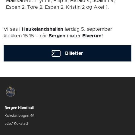
Målskårere: Trym 6, Filip 5, Harald 4, Joakim 4,
Espen 2, Tore 2, Espen 2, Kristin 2 og Axel 1.
Vi ses i
Haukelandshallen
lørdag 5. september
klokken 15:15
– når
Bergen
møter
Elverum
!
Billetter
Bergen Håndball
Kokstadvegen 46
5257 Kokstad