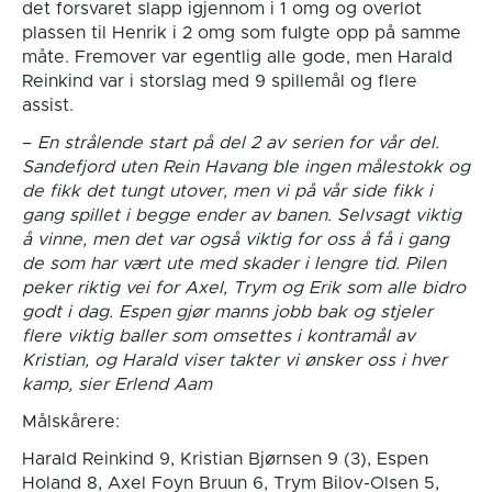
det forsvaret slapp igjennom i 1 omg og overlot
plassen til Henrik i 2 omg som fulgte opp på samme
måte. Fremover var egentlig alle gode, men Harald
Reinkind var i storslag med 9 spillemål og flere
assist.
–
En strålende start på del 2 av serien for vår del.
Sandefjord uten Rein Havang ble ingen målestokk og
de fikk det tungt utover, men vi på vår side fikk i
gang spillet i begge ender av banen. Selvsagt viktig
å vinne, men det var også viktig for oss å få i gang
de som har vært ute med skader i lengre tid. Pilen
peker riktig vei for Axel, Trym og Erik som alle bidro
godt i dag. Espen gjør manns jobb bak og stjeler
flere viktig baller som omsettes i kontramål av
Kristian, og Harald viser takter vi ønsker oss i hver
kamp, sier Erlend Aam
Målskårere:
Harald Reinkind 9, Kristian Bjørnsen 9 (3), Espen
Holand 8, Axel Foyn Bruun 6, Trym Bilov-Olsen 5,