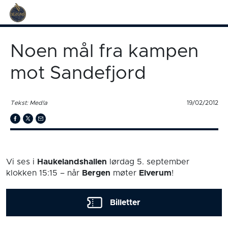
Noen mål fra kampen
mot Sandefjord
Tekst: Med!a
19/02/2012
Vi ses i
Haukelandshallen
lørdag 5. september
klokken 15:15
– når
Bergen
møter
Elverum
!
Billetter