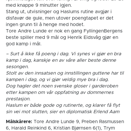
med knappe 9 minutter igjen.
Stang ut, utvisninger og Haslums rutine avgjør i
disfavør de gule, men utover poengtapet er det
ingen grunn til å henge med hodet.
Tore Andre Lunde er nok en gang FyllingenBergens
beste spiller med 9 mål og Henrik Eidsvåg gjør en
god kamp i mål.
– Surt å ikke få poeng i dag. Vi synes vi gjør en bra
kamp i dag, kanskje en av våre aller beste denne
sesongen.
Stolt av den innsatsen og innstillingen guttene har til
kampen i dag, og vi gjør veldig mye bra i dag.
Dog hagler det noen svenske gloser i garderoben
etter kampen om vår oppfatning av dommernes
prestasjon.
Haslum er både gode og rutinerte, og klarer få flyt
sin vei mot slutten, sier en diplomatisk Erlend Aam
Målskårere:
Tore Andre Lunde 9, Preben Rasmussen
6, Harald Reinkind 6, Kristian Bjørnsen 6(1), Trym