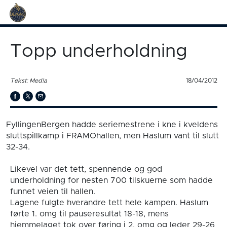
Topp underholdning
Tekst: Med!a
18/04/2012
FyllingenBergen hadde seriemestrene i kne i kveldens
sluttspillkamp i FRAMOhallen, men Haslum vant til slutt
32-34.
Likevel var det tett, spennende og god
underholdning for nesten 700 tilskuerne som hadde
funnet veien til hallen.
Lagene fulgte hverandre tett hele kampen. Haslum
førte 1. omg til pauseresultat 18-18, mens
hjemmelaget tok over føring i 2. omg og leder 29-26