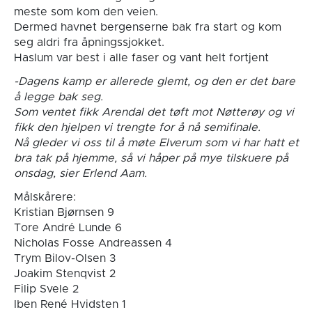
meste som kom den veien.
Dermed havnet bergenserne bak fra start og kom
seg aldri fra åpningssjokket.
Haslum var best i alle faser og vant helt fortjent
-Dagens kamp er allerede glemt, og den er det bare
å legge bak seg.
Som ventet fikk Arendal det tøft mot Nøtterøy og vi
fikk den hjelpen vi trengte for å nå semifinale.
Nå gleder vi oss til å møte Elverum som vi har hatt et
bra tak på hjemme, så vi håper på mye tilskuere på
onsdag, sier Erlend Aam.
Målskårere:
Kristian Bjørnsen 9
Tore André Lunde 6
Nicholas Fosse Andreassen
4
Trym Bilov-Olsen
3
Joakim Stenqvist
2
Filip Svele
2
Iben René Hvidsten
1