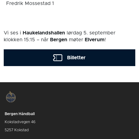
Fredrik Mossestad
1
Vi ses i
Haukelandshallen
lørdag 5. september
klokken 15:15
– når
Bergen
møter
Elverum
!
Billetter
Bergen Håndball
Kokstadvegen 46
5257 Kokstad