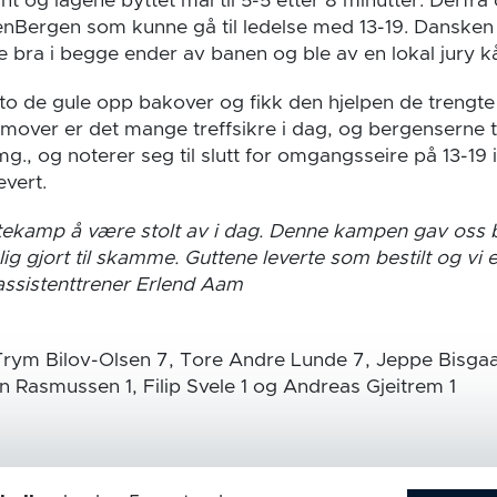
 og lagene byttet mål til 5-5 etter 8 minutter. Derfra 
enBergen som kunne gå til ledelse med 13-19. Danske
 bra i begge ender av banen og ble av en lokal jury kår
to de gule opp bakover og fikk den hjelpen de trengte
emover er det mange treffsikre i dag, og bergenserne ta
mg., og noterer seg til slutt for omgangsseire på 13-19
evert.
rtekamp å være stolt av i dag. Denne kampen gav oss
lig gjort til skamme. Guttene leverte som bestilt og vi 
 assistenttrener Erlend Aam
rym Bilov-Olsen 7, Tore Andre Lunde 7, Jeppe Bisgaar
n Rasmussen 1, Filip Svele 1 og Andreas Gjeitrem 1