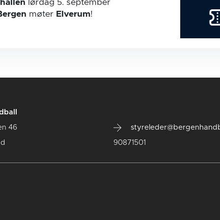
hallen
lørdag 5. september
Bergen
møter
Elverum
!
dball
en 46
styreleder@bergenhandb
ad
90871501