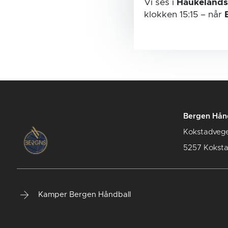
Vi ses i
Haukelands
klokken 15:15
– når
Bergen Hån
Kokstadveg
5257 Kokst
Kamper Bergen Håndball