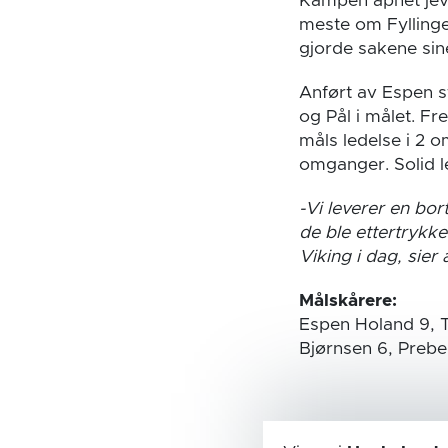
Kampen åpnet jevnt
meste om Fylling
gjorde sakene sine
Anført av Espen s
og Pål i målet. Fr
måls ledelse i 2 o
omganger. Solid l
-Vi leverer en bo
de ble ettertrykke
Viking i dag, sier
Målskårere:
Espen Holand 9, T
Bjørnsen 6, Prebe