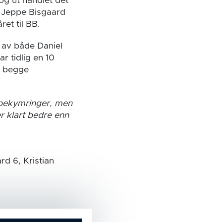
og ut handlet det
n Jeppe Bisgaard
et til BB.
 av både Daniel
r tidlig en 10
 i begge
 bekymringer, men
er klart bedre enn
d 6, Kristian