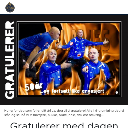
Hurra for deg som fyller ditt år! Ja, deg vil vi gratulere! Alle i ring omkring deg vi
står, og se, nå vil vi marsjere, bukke, nikke, neie, snu oss omkring.....
Gratulerer med dagen