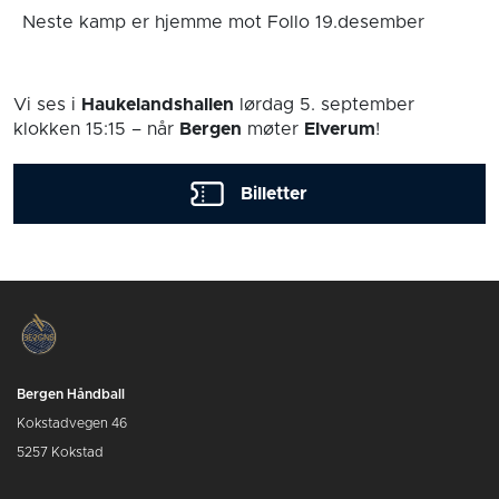
Neste kamp er hjemme mot Follo 19.desember
Vi ses i
Haukelandshallen
lørdag 5. september
klokken 15:15
– når
Bergen
møter
Elverum
!
Billetter
Bergen Håndball
Kokstadvegen 46
5257 Kokstad