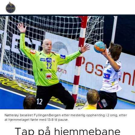
Nøtterøy beseiret FyllingenBergen etter mesterlig opphenting i 2 omg, etter
at hjemmelaget førte med 13-8 til pause.
Tap på hjemmebane