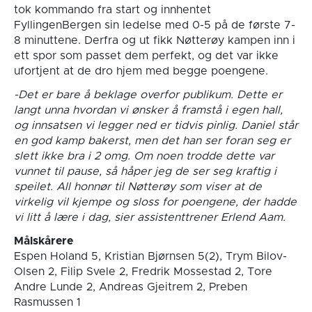
tok kommando fra start og innhentet
FyllingenBergen sin ledelse med 0-5 på de første 7-
8 minuttene. Derfra og ut fikk Nøtterøy kampen inn i
ett spor som passet dem perfekt, og det var ikke
ufortjent at de dro hjem med begge poengene.
-Det er bare å beklage overfor publikum. Dette er
langt unna hvordan vi ønsker å framstå i egen hall,
og innsatsen vi legger ned er tidvis pinlig. Daniel står
en god kamp bakerst, men det han ser foran seg er
slett ikke bra i 2 omg. Om noen trodde dette var
vunnet til pause, så håper jeg de ser seg kraftig i
speilet. All honnør til Nøtterøy som viser at de
virkelig vil kjempe og sloss for poengene, der hadde
vi litt å lære i dag, sier assistenttrener Erlend Aam.
Målskårere
Espen Holand 5, Kristian Bjørnsen 5(2), Trym Bilov-
Olsen 2, Filip Svele 2, Fredrik Mossestad 2, Tore
Andre Lunde 2, Andreas Gjeitrem 2, Preben
Rasmussen 1