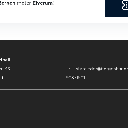
Bergen
møter
Elverum
!
dball
en 46
styreleder@bergenhandb
ad
90871501