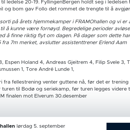
 til ledelse 20-19. FyllingenBergen holdt seg i ledelsen 
l og bom gav Follo det rommet de trengte til å avgjøre 
t sorti på årets hjemmekamper i FRAMOhallen og vi er al
til å kunne være fornøyd. Begredelige perioder avløses
med å finne riktig flyt om dagen. På dager som dette har 
ra 7m merket, avslutter assistenttrener Erlend Aam
 8, Espen Holand 4, Andreas Gjeitrem 4, Filip Svele 3, 
asmussen 1, Tore André Lunde 1,
 fra fellestrening venter guttene nå, før det er trening 
 turen til Bodø og seriekamp, før turen legges videre t
 NM finalen mot Elverum 30.desember
hallen
lørdag 5. september