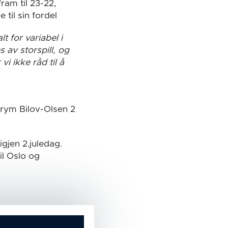
fram til 23-22,
til sin fordel
t for variabel i
 av storspill, og
vi ikke råd til å
Trym Bilov-Olsen 2
igjen 2.juledag.
il Oslo og