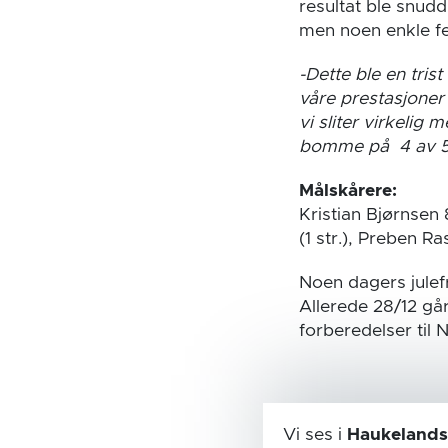
resultat ble snudd
men noen enkle fei
-Dette ble en tris
våre prestasjoner 
vi sliter virkelig 
bomme på 4 av 5 f
Målskårere:
Kristian Bjørnsen
(1 str.), Preben R
Noen dagers julefri
Allerede 28/12 går
forberedelser til
Vi ses i
Haukelands