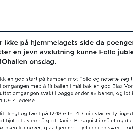
r ikke på hjemmelagets side da poenge
tter en jevn avslutning kunne Follo jubl
Ohallen onsdag.
kk en god start på kampen mot Follo og noterte seg tid
 i omgangen med å få ballen i mål bak en god Blaz Vonz
ttet omgangen svakt i begge ender av banen, og lot bo
 10-14 ledelse.
itt tregt og først på 12-18 etter 40 min starter fyllings
t hjulpet av en nå god Daniel Bergquist i målet og d
jørnsen framover, gikk hjemmelaget inn i en svært go