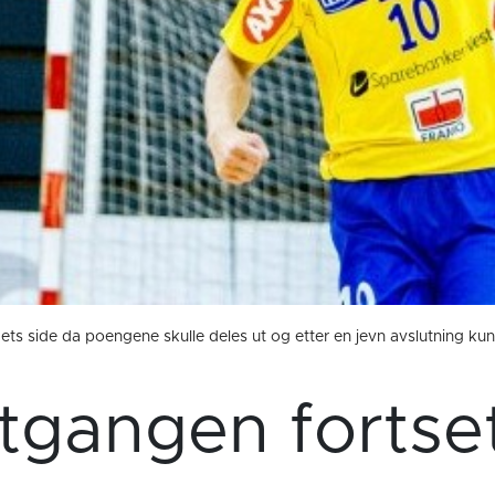
s side da poengene skulle deles ut og etter en jevn avslutning kun
gangen fortse