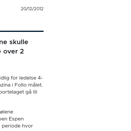
20/12/2012
ne skulle
e over 2
lig for ledelse 4-
ina i Follo målet.
rtelaget gå til
dølene
uoen Espen
d periode hvor