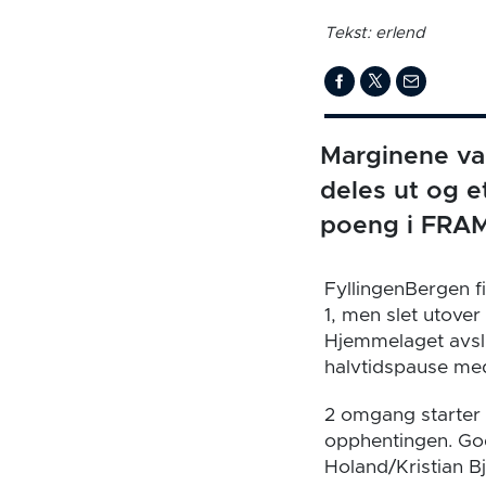
Tekst: erlend
Marginene va
deles ut og e
poeng i FRAM
FyllingenBergen fi
1, men slet utover
Hjemmelaget avslu
halvtidspause med
2 omgang starter l
opphentingen. God
Holand/Kristian B