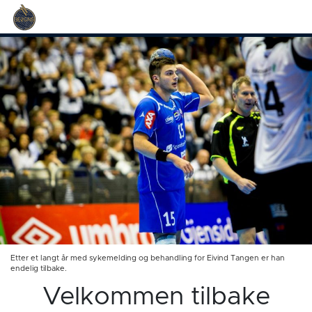
Etter et langt år med sykemelding og behandling for Eivind Tangen er han
endelig tilbake.
Velkommen tilbake