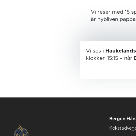
Vi reser med 15 
är nybliven papp
Vi ses i
Haukelands
klokken 15:15
– når
Bergen Hån
Kokstadveg