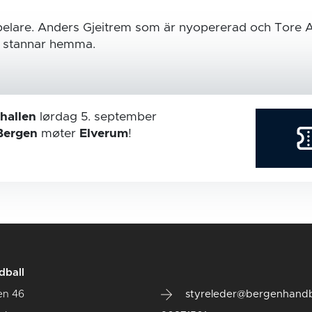
spelare. Anders Gjeitrem som är nyopererad och Tore
a stannar hemma.
hallen
lørdag 5. september
Bergen
møter
Elverum
!
dball
en 46
styreleder@bergenhandb