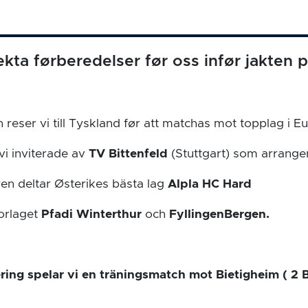
ekta førberedelser før oss infør jakten p
 reser vi till Tyskland før att matchas mot topplag i E
i inviterade av
TV Bittenfeld
(Stuttgart) som arranger
n deltar Østerikes bästa lag
Alpla HC Hard
orlaget
Pfadi Winterthur
och
FyllingenBergen.
ering spelar vi en träningsmatch mot Bietigheim ( 2 