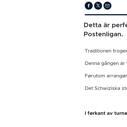
Detta är perf
Postenligan.
Traditionen trogen
Denna gången är v
Førutom arrangøre
Det Schwiziska st
I førkant av turn