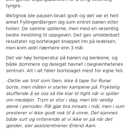
tyngre.
Riktignok ble pausen brukt godt og det var et helt
annet FyllingenBergen lag som entret banen etter
hvilen. De samme spillerne, men med en vesentlig
bedre innstilling til oppgaven. Det gav umiddelbart
resultater og bortelaget knappet inn på ledelsen,
men kom aldri nærmere enn 3 mål.
Det var høy temperatur på banen og benkene, og
både dommere og delegat havnet i begivenhetenes
sentrum. Alt i alt faller bortelaget mest for egne feil.
-Dette var trist som faen, ikke å tape for Runar
borte, men måten vi starter kampene på. Fryktelig
skuffende å se oss så lite klar til fight når vi spiller
om medaljer. Trym er stor i dag, men blir veldig
alene i perioder. Pål gjør bra innsats i mål, men i sum
presterer vi ikke godt nok til å vinne. Det kjennes
både surt og irriterende at vi ikke er på når det
gjelder, sier assistenttrener Erlend Aam.