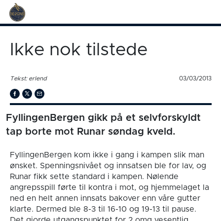
Ikke nok tilstede
Tekst: erlend
03/03/2013
FyllingenBergen gikk på et selvforskyldt
tap borte mot Runar søndag kveld.
FyllingenBergen kom ikke i gang i kampen slik man
ønsket. Spenningsnivået og innsatsen ble for lav, og
Runar fikk sette standard i kampen. Nølende
angrepsspill førte til kontra i mot, og hjemmelaget la
ned en helt annen innsats bakover enn våre gutter
klarte. Dermed ble 8-3 til 16-10 og 19-13 til pause.
Det gjorde utgangspunktet for 2 omg vesentlig