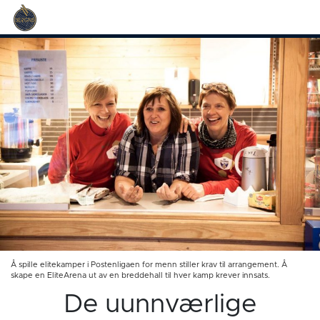
Å spille elitekamper i Postenligaen for menn stiller krav til arrangement. Å
skape en EliteArena ut av en breddehall til hver kamp krever innsats.
De uunnværlige