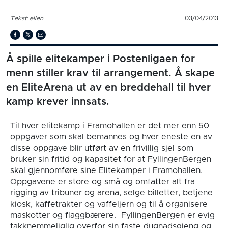
Tekst: ellen
03/04/2013
Å spille elitekamper i Postenligaen for
menn stiller krav til arrangement. Å skape
en EliteArena ut av en breddehall til hver
kamp krever innsats.
Til hver elitekamp i Framohallen er det mer enn 50
oppgaver som skal bemannes og hver eneste en av
disse oppgave blir utført av en frivillig sjel som
bruker sin fritid og kapasitet for at FyllingenBergen
skal gjennomføre sine Elitekamper i Framohallen.
Oppgavene er store og små og omfatter alt fra
rigging av tribuner og arena, selge billetter, betjene
kiosk, kaffetrakter og vaffeljern og til å organisere
maskotter og flaggbærere. FyllingenBergen er evig
takknemmeliglig overfor sin faste dugnadsgjeng og