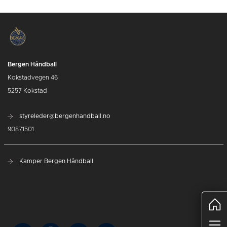
Bergen Håndball
Kokstadvegen 46
5257 Kokstad
styreleder@bergenhandball.no
90871501
Kamper Bergen Håndball