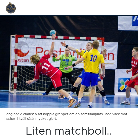
I dag har vi chansen att koppla greppet om en semifinalplats. Med vinst mot
haslum i kväll så är mycket gjort.
Liten matchboll..