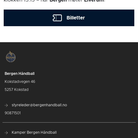
klokken 15:15
– når
Bergen
møter
Elverum
!
Billetter
Bergen Håndball
Kokstadvegen 46
5257 Kokstad
styreleder@bergenhandball.no
90871501
Kamper Bergen Håndball