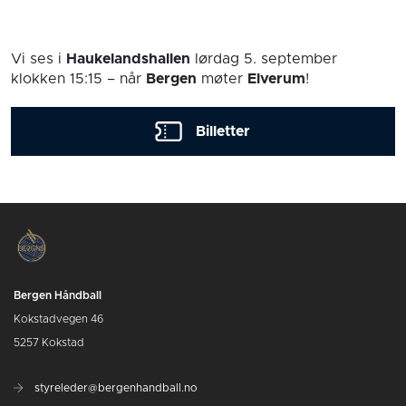
Vi ses i
Haukelandshallen
lørdag 5. september
klokken 15:15
– når
Bergen
møter
Elverum
!
Billetter
Bergen Håndball
Kokstadvegen 46
5257 Kokstad
styreleder@bergenhandball.no