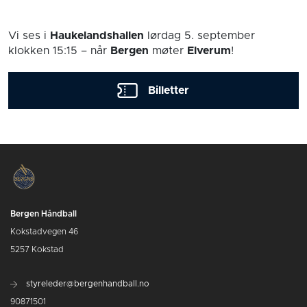
Vi ses i
Haukelandshallen
lørdag 5. september
klokken 15:15
– når
Bergen
møter
Elverum
!
Billetter
Bergen Håndball
Kokstadvegen 46
5257 Kokstad
styreleder@bergenhandball.no
90871501