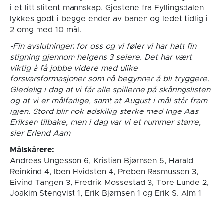
i et litt slitent mannskap. Gjestene fra Fyllingsdalen
lykkes godt i begge ender av banen og ledet tidlig i
2 omg med 10 mål.
-Fin avslutningen for oss og vi føler vi har hatt fin
stigning gjennom helgens 3 seiere. Det har vært
viktig å få jobbe videre med ulike
forsvarsformasjoner som nå begynner å bli tryggere.
Gledelig i dag at vi får alle spillerne på skåringslisten
og at vi er målfarlige, samt at August i mål står fram
igjen. Stord blir nok adskillig sterke med Inge Aas
Eriksen tilbake, men i dag var vi et nummer større,
sier Erlend Aam
Målskårere:
Andreas Ungesson 6, Kristian Bjørnsen 5, Harald
Reinkind 4, Iben Hvidsten 4, Preben Rasmussen 3,
Eivind Tangen 3, Fredrik Mossestad 3, Tore Lunde 2,
Joakim Stenqvist 1, Erik Bjørnsen 1 og Erik S. Alm 1