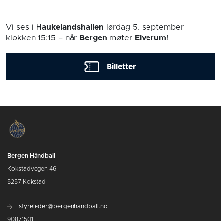
Vi ses i
Haukelandshallen
lørdag 5. september
klokken 15:15
– når
Bergen
møter
Elverum
!
Billetter
Bergen Håndball
Kokstadvegen 46
5257 Kokstad
styreleder@bergenhandball.no
90871501