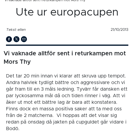
Vi vaknade alltför sent i returkampen mot Mors Thy
Ute ur europacupen
Tekst: ellen
21/10/2013
Vi vaknade alltför sent i returkampen mot
Mors Thy
Det tar 20 min innan vi klarar att skruva upp tempot.
Andra halvlek tydligt bättre och aggressivare och vi
går fram till en 3 måls ledning. Tyvärr får dansken ett
par lyckosamma mål då och tiden rinner i väg. Att vi
åker ut mot ett bättre lag är bara att konstatera.
Finns dock en massa positiva saker att ta med oss
från de 2 matcherna. Vi hoppas att det visar sig
redan på onsdag då jakten på cupguldet går vidare i
Bodö.