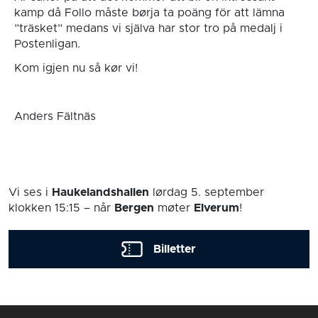
kamp då Follo måste børja ta poäng för att lämna
”träsket” medans vi själva har stor tro på medalj i
Postenligan.
Kom igjen nu så kør vi!
Anders Fältnäs
Vi ses i
Haukelandshallen
lørdag 5. september
klokken 15:15
– når
Bergen
møter
Elverum
!
Billetter