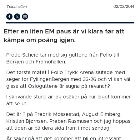
Tekst: ellen
02/02/2014
Efter en liten EM paus är vi klara før att
kämpa om poäng igjen.
Frode Scheie tar med sig guttene från Follo till
Bergen och Framohallen.
Det førsta møtet i Follo Trykk Arena slutade med
seger før FyllingenBergen med 33-26 och vi kan väl
gissa att Osloguttene är sugna på revanch?
I skrivande stund är jag osäker på hur laget kommer
att se ut.
Det är ? på Fredrik Mossestad, August Elmberg,
Kristian Bjørnsen, Preben Rasmusen och jag hoppas
att tiden är på dera sida fram i mot søndag.
Âr säker på att det kommer att bli en intressant