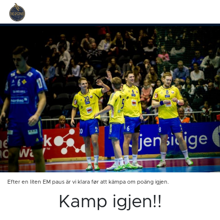
Efter en liten EM paus är vi klara før att kämpa om poäng igjen.
Kamp igjen!!