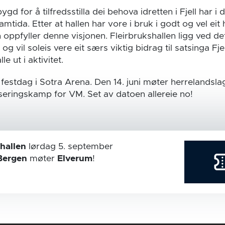
ygd for å tilfredsstilla dei behova idretten i Fjell har 
ramtida. Etter at hallen har vore i bruk i godt og vel eit h
n oppfyller denne visjonen. Fleirbrukshallen ligg ved de
og vil soleis vere eit særs viktig bidrag til satsinga F
e ut i aktivitet.
y festdag i Sotra Arena. Den 14. juni møter herrelandsla
iseringskamp for VM. Set av datoen allereie no!
hallen
lørdag 5. september
Bergen
møter
Elverum
!