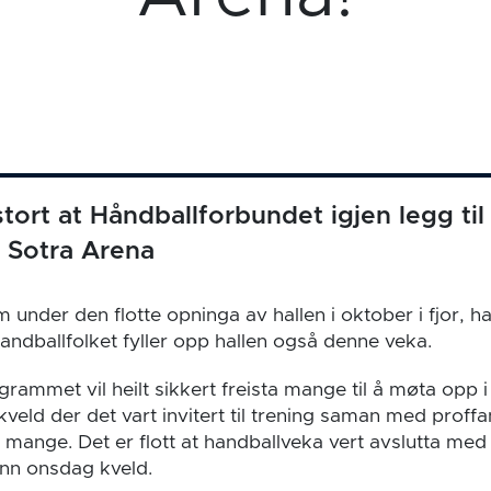
tort at Håndballforbundet igjen legg til 
i Sotra Arena
nder den flotte opninga av hallen i oktober i fjor, har
 handballfolket fyller opp hallen også denne veka.
rammet vil heilt sikkert freista mange til å møta opp 
veld der det vart invitert til trening saman med proffa
r mange. Det er flott at handballveka vert avslutta m
nn onsdag kveld.