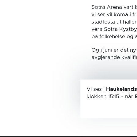
Sotra Arena vart b
vi ser vil koma i f
stadfesta at halle
vera Sotra Kystby 
på folkehelse og all
Og i juni er det n
avgjerande kvalif
Vi ses i
Haukelands
klokken 15:15
– når