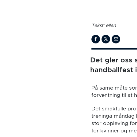
Tekst: ellen
Det gler oss s
handballfest 
På same måte som u
forventning til at
Det smakfulle prog
treninga måndag k
stor oppleving fo
for kvinner og me