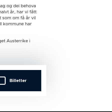
i dag og dei behova
alvt år, har vi fått
t som om få år vil
jell kommune har
get Austerrike i
Billetter