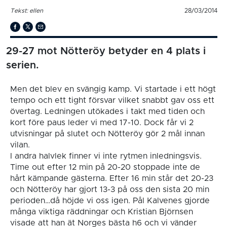
Tekst: ellen
28/03/2014
29-27 mot Nötteröy betyder en 4 plats i
serien.
Men det blev en svängig kamp. Vi startade i ett högt
tempo och ett tight försvar vilket snabbt gav oss ett
övertag. Ledningen utökades i takt med tiden och
kort före paus leder vi med 17-10. Dock får vi 2
utvisningar på slutet och Nötteröy gör 2 mål innan
vilan.
I andra halvlek finner vi inte rytmen inledningsvis.
Time out efter 12 min på 20-20 stoppade inte de
hårt kämpande gästerna. Efter 16 min står det 20-23
och Nötteröy har gjort 13-3 på oss den sista 20 min
perioden…då höjde vi oss igen. Pål Kalvenes gjorde
många viktiga räddningar och Kristian Björnsen
visade att han ät Norges bästa h6 och vi vänder