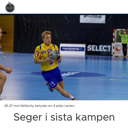
29-27 mot Nötteröy betyder en 4 plats i serien.
Seger i sista kampen