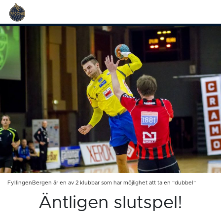
FyllingenBergen är en av 2 klubbar som har möjlighet att ta en ”dubbel”
Äntligen slutspel!