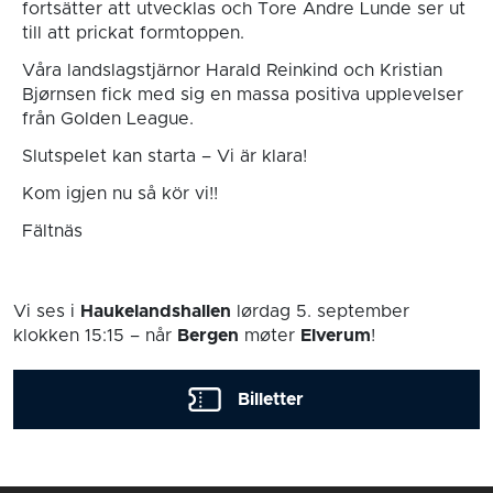
fortsätter att utvecklas och Tore Andre Lunde ser ut
till att prickat formtoppen.
Våra landslagstjärnor Harald Reinkind och Kristian
Bjørnsen fick med sig en massa positiva upplevelser
från Golden League.
Slutspelet kan starta – Vi är klara!
Kom igjen nu så kör vi!!
Fältnäs
Vi ses i
Haukelandshallen
lørdag 5. september
klokken 15:15
– når
Bergen
møter
Elverum
!
Billetter