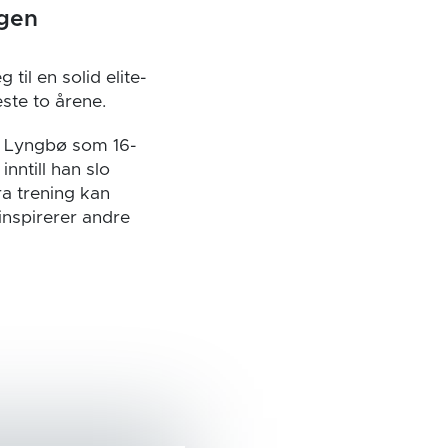
rgen
til en solid elite-
ste to årene.
a Lyngbø som 16-
inntill han slo
a trening kan
 inspirerer andre