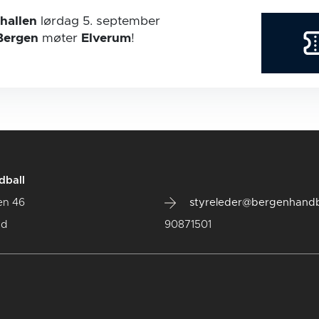
hallen
lørdag 5. september
Bergen
møter
Elverum
!
dball
en 46
styreleder@bergenhandb
ad
90871501