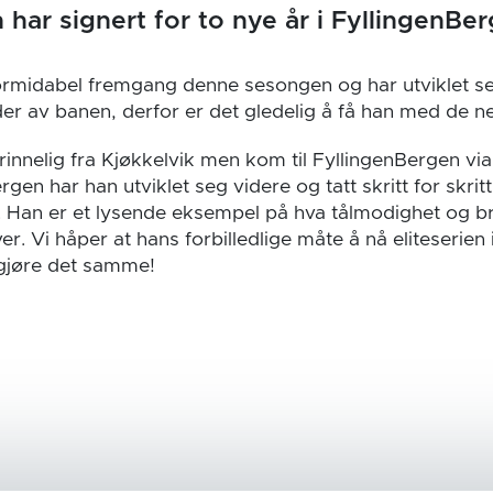
 har signert for to nye år i FyllingenBe
ormidabel fremgang denne sesongen og har utviklet seg 
der av banen, derfor er det gledelig å få han med de ne
nnelig fra Kjøkkelvik men kom til FyllingenBergen vi
ergen har han utviklet seg videre og tatt skritt for skritt 
. Han er et lysende eksempel på hva tålmodighet og br
r. Vi håper at hans forbilledlige måte å nå eliteserien
å gjøre det samme!