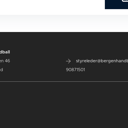
dball
en 46
styreleder@bergenhandb
ad
90871501