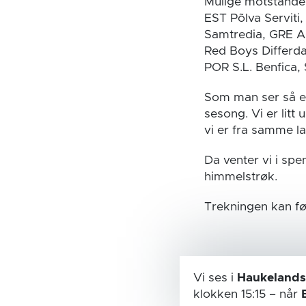
Mulige motstander
EST Põlva Servit
Samtredia, GRE A
Red Boys Differd
POR S.L. Benfica,
Som man ser så er
sesong. Vi er litt
vi er fra samme l
Da venter vi i spe
himmelstrøk.
Trekningen kan fø
Vi ses i
Haukelands
klokken 15:15
– når