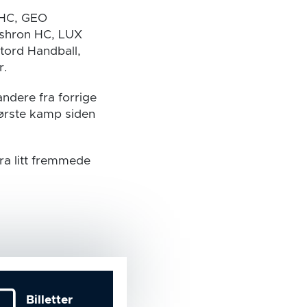
 HC, GEO
ashron HC, LUX
tord Handball,
r.
andere fra forrige
 første kamp siden
fra litt fremmede
Billetter