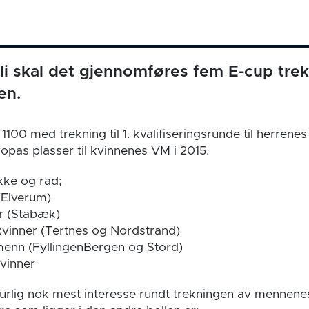
uli skal det gjennomføres fem E-cup tre
en.
l 1100 med trekning til 1. kvalifiseringsrunde til herrene
uropas plasser til kvinnenes VM i 2015.
ke og rad;
Elverum)
r (Stabæk)
vinner (Tertnes og Nordstrand)
menn (FyllingenBergen og Stord)
vinner
turlig nok mest interesse rundt trekningen av mennene