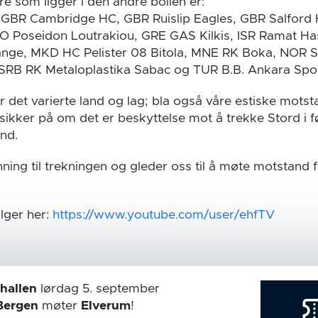
e som ligger i den andre bollen er:
i, GBR Cambridge HC, GBR Ruislip Eagles, GBR Salford
O Poseidon Loutrakiou, GRE GAS Kilkis, ISR Ramat H
ange, MKD HC Pelister 08 Bitola, MNE RK Boka, NOR S
 SRB RK Metaloplastika Sabac og TUR B.B. Ankara Spo
 det varierte land og lag; bla også våre estiske motst
 usikker på om det er beskyttelse mot å trekke Stord i
and.
nning til trekningen og gleder oss til å møte motstand 
lger her:
https://www.youtube.com/user/ehfTV
hallen
lørdag 5. september
Bergen
møter
Elverum
!