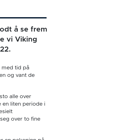
godt å se frem
e vi Viking
22.
t med tid på
len og vant de
to alle over
en liten periode i
sielt
eg over to fine