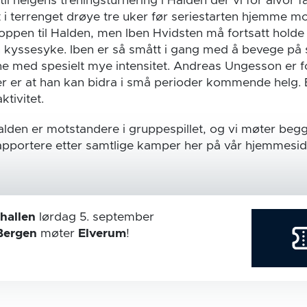
til helgens treningsturnering i Halden der vi for alvor 
rt i terrenget drøye tre uker før seriestarten hjemme m
roppen til Halden, men Iben Hvidsten må fortsatt hold
 kyssesyke. Iben er så smått i gang med å bevege på 
ene med spesielt mye intensitet. Andreas Ungesson er f
r er at han kan bidra i små perioder kommende helg. El
ktivitet.
den er motstandere i gruppespillet, og vi møter begge
rapportere etter samtlige kamper her på vår hjemmesid
hallen
lørdag 5. september
Bergen
møter
Elverum
!