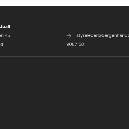
dball
en 46
styreleder@bergenhandb
ad
90871501