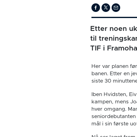
Etter noen uk
til treningsk
TIF i Framoha
Her var planen før
banen. Etter en je
siste 30 minuttene
Iben Hvidsten, Ei
kampen, mens Joak
hver omgang. Mang
seniordebutanten 
mål i sin første u