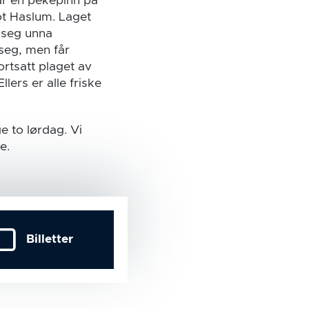
får en pekepinn på
ot Haslum. Laget
e seg unna
seg, men får
ortsatt plaget av
lers er alle friske
 to lørdag. Vi
e.
Billetter