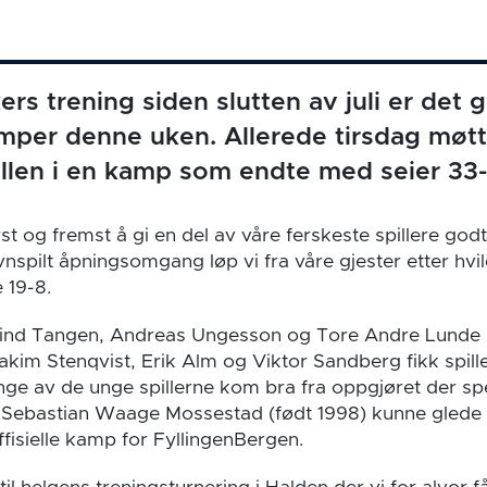
ers trening siden slutten av juli er det 
amper denne uken. Allerede tirsdag møtt
llen i en kamp som endte med seier 33-
st og fremst å gi en del av våre ferskeste spillere god
vnspilt åpningsomgang løp vi fra våre gjester etter hvi
 19-8.
vind Tangen, Andreas Ungesson og Tore Andre Lunde s
im Stenqvist, Erik Alm og Viktor Sandberg fikk spille 
e av de unge spillerne kom bra fra oppgjøret der spe
Sebastian Waage Mossestad (født 1998) kunne glede s
offisielle kamp for FyllingenBergen.