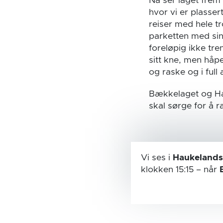
Nå ser laget frem 
hvor vi er plasse
reiser med hele t
parketten med sin
foreløpig ikke tr
sitt kne, men håpe
og raske og i full a
Bækkelaget og Hal
skal sørge for å 
Vi ses i
Haukelands
klokken 15:15
– når