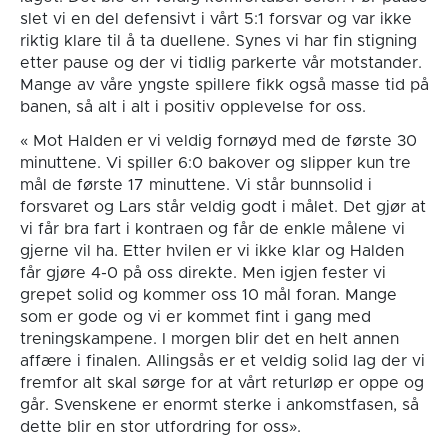
slet vi en del defensivt i vårt 5:1 forsvar og var ikke
riktig klare til å ta duellene. Synes vi har fin stigning
etter pause og der vi tidlig parkerte vår motstander.
Mange av våre yngste spillere fikk også masse tid på
banen, så alt i alt i positiv opplevelse for oss.
« Mot Halden er vi veldig fornøyd med de første 30
minuttene. Vi spiller 6:0 bakover og slipper kun tre
mål de første 17 minuttene. Vi står bunnsolid i
forsvaret og Lars står veldig godt i målet. Det gjør at
vi får bra fart i kontraen og får de enkle målene vi
gjerne vil ha. Etter hvilen er vi ikke klar og Halden
får gjøre 4-0 på oss direkte. Men igjen fester vi
grepet solid og kommer oss 10 mål foran. Mange
som er gode og vi er kommet fint i gang med
treningskampene. I morgen blir det en helt annen
affære i finalen. Allingsås er et veldig solid lag der vi
fremfor alt skal sørge for at vårt returløp er oppe og
går. Svenskene er enormt sterke i ankomstfasen, så
dette blir en stor utfordring for oss».