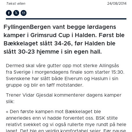
Tekst: ellen
24/08/2014
FyllingenBergen vant begge lørdagens
kamper i Grimsrud Cup i Halden. Først ble
Bækkelaget slått 34-26, før Halden ble
slått 30-23 hjemme i sin egen hall.
Dermed skal våre gutter opp mot sterke Allingsås
fra Sverige i morgendagens finale som starter 15:30.
Svenskene har slått både Elverum og Haslum i sin
gruppe og blir en tøff motstander.
Trener Vidar Gjesdal kommenterer dagens kamper
slik:
« Den første kampen mot Bækkelaget ble
annerledes enn vi hadde forventet oss. BSK stilte
relativt svekket og vi også rullerte mye rundt på hele
laget. Det ble en veldig komfortabel seier. Før pause