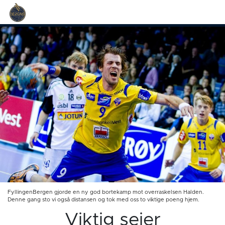
FyllingenBergen gjorde en ny god bortekamp mot overraskelsen Halden.
Denne gang sto vi også distansen og tok med oss to viktige poeng hjem.
Viktig seier