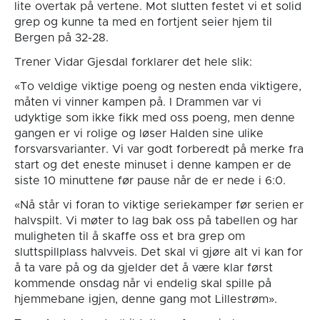
lite overtak på vertene. Mot slutten festet vi et solid
grep og kunne ta med en fortjent seier hjem til
Bergen på 32-28.
Trener Vidar Gjesdal forklarer det hele slik:
«To veldige viktige poeng og nesten enda viktigere,
måten vi vinner kampen på. I Drammen var vi
udyktige som ikke fikk med oss poeng, men denne
gangen er vi rolige og løser Halden sine ulike
forsvarsvarianter. Vi var godt forberedt på merke fra
start og det eneste minuset i denne kampen er de
siste 10 minuttene før pause når de er nede i 6:0.
«Nå står vi foran to viktige seriekamper før serien er
halvspilt. Vi møter to lag bak oss på tabellen og har
muligheten til å skaffe oss et bra grep om
sluttspillplass halvveis. Det skal vi gjøre alt vi kan for
å ta vare på og da gjelder det å være klar først
kommende onsdag når vi endelig skal spille på
hjemmebane igjen, denne gang mot Lillestrøm».