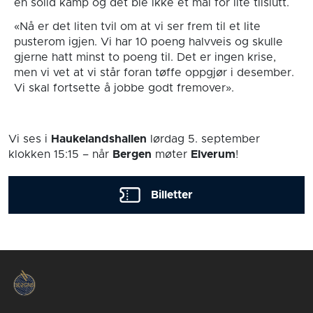
en solid kamp og det ble ikke et mål for lite tilslutt.
«Nå er det liten tvil om at vi ser frem til et lite
pusterom igjen. Vi har 10 poeng halvveis og skulle
gjerne hatt minst to poeng til. Det er ingen krise,
men vi vet at vi står foran tøffe oppgjør i desember.
Vi skal fortsette å jobbe godt fremover».
Vi ses i
Haukelandshallen
lørdag 5. september
klokken 15:15
– når
Bergen
møter
Elverum
!
Billetter