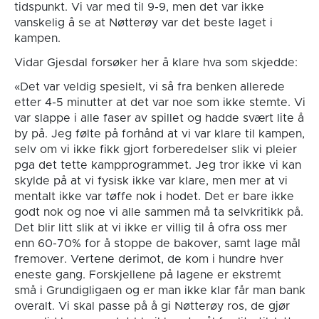
tidspunkt. Vi var med til 9-9, men det var ikke
vanskelig å se at Nøtterøy var det beste laget i
kampen.
Vidar Gjesdal forsøker her å klare hva som skjedde:
«Det var veldig spesielt, vi så fra benken allerede
etter 4-5 minutter at det var noe som ikke stemte. Vi
var slappe i alle faser av spillet og hadde svært lite å
by på. Jeg følte på forhånd at vi var klare til kampen,
selv om vi ikke fikk gjort forberedelser slik vi pleier
pga det tette kampprogrammet. Jeg tror ikke vi kan
skylde på at vi fysisk ikke var klare, men mer at vi
mentalt ikke var tøffe nok i hodet. Det er bare ikke
godt nok og noe vi alle sammen må ta selvkritikk på.
Det blir litt slik at vi ikke er villig til å ofra oss mer
enn 60-70% for å stoppe de bakover, samt lage mål
fremover. Vertene derimot, de kom i hundre hver
eneste gang. Forskjellene på lagene er ekstremt
små i Grundigligaen og er man ikke klar får man bank
overalt. Vi skal passe på å gi Nøtterøy ros, de gjør