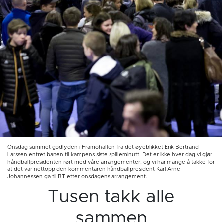
Onsdag summet godlyden i Framohallen fra det øyeblikket Erik Bertrand
Larssen entret banen til kampens siste spilleminutt. Det er ikke hver dag vi gjør
håndballpresidenten rørt med våre arrangementer, og vi har mange å takke for
at det var nettopp den kommentaren håndballpresident Karl Arne
Johannessen ga til BT etter onsdagens arrangement.
Tusen takk alle
sammen