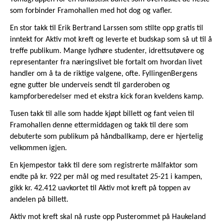
som forbinder Framohallen med hot dog og vafler.
En stor takk til Erik Bertrand Larssen som stilte opp gratis til
inntekt for Aktiv mot kreft og leverte et budskap som så ut til å
treffe publikum. Mange lydhøre studenter, idrettsutøvere og
representanter fra næringslivet ble fortalt om hvordan livet
handler om å ta de riktige valgene, ofte. FyllingenBergens
egne gutter ble underveis sendt til garderoben og
kampforberedelser med et ekstra kick foran kveldens kamp.
Tusen takk til alle som hadde kjøpt billett og fant veien til
Framohallen denne ettermiddagen og takk til dere som
debuterte som publikum på håndballkamp, dere er hjertelig
velkommen igjen.
En kjempestor takk til dere som registrerte målfaktor som
endte på kr. 922 per mål og med resultatet 25-21 i kampen,
gikk kr. 42.412 uavkortet til Aktiv mot kreft på toppen av
andelen på billett.
Aktiv mot kreft skal nå ruste opp Pusterommet på Haukeland