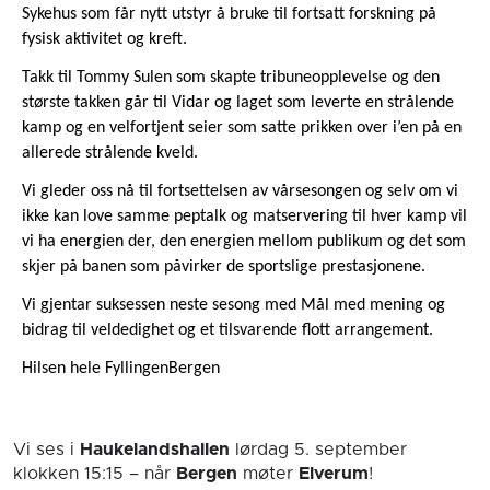
Sykehus som får nytt utstyr å bruke til fortsatt forskning på
fysisk aktivitet og kreft.
Takk til Tommy Sulen som skapte tribuneopplevelse og den
største takken går til Vidar og laget som leverte en strålende
kamp og en velfortjent seier som satte prikken over i’en på en
allerede strålende kveld.
Vi gleder oss nå til fortsettelsen av vårsesongen og selv om vi
ikke kan love samme peptalk og matservering til hver kamp vil
vi ha energien der, den energien mellom publikum og det som
skjer på banen som påvirker de sportslige prestasjonene.
Vi gjentar suksessen neste sesong med Mål med mening og
bidrag til veldedighet og et tilsvarende flott arrangement.
Hilsen hele FyllingenBergen
Vi ses i
Haukelandshallen
lørdag 5. september
klokken 15:15
– når
Bergen
møter
Elverum
!