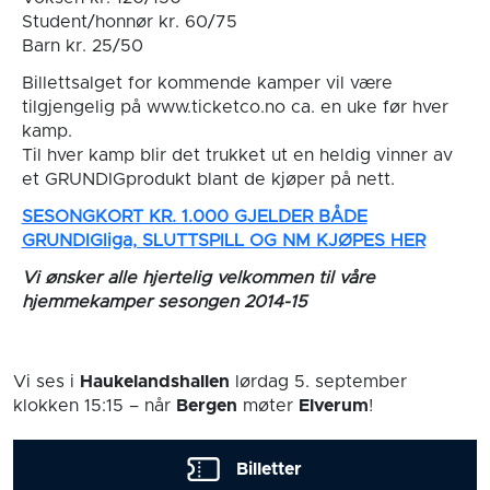
Student/honnør kr. 60/75
Barn kr. 25/50
Billettsalget for kommende kamper vil være
tilgjengelig på www.ticketco.no ca. en uke før hver
kamp.
Til hver kamp blir det trukket ut en heldig vinner av
et GRUNDIGprodukt blant de kjøper på nett.
SESONGKORT KR. 1.000 GJELDER BÅDE
GRUNDIGliga, SLUTTSPILL OG NM KJØPES HER
Vi ønsker alle hjertelig velkommen til våre
hjemmekamper sesongen 2014-15
Vi ses i
Haukelandshallen
lørdag 5. september
klokken 15:15
– når
Bergen
møter
Elverum
!
Billetter