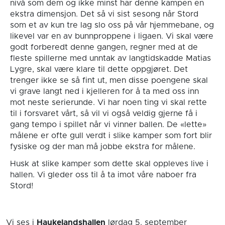
nivå som dem og ikke minst har denne kampen en
ekstra dimensjon. Det så vi sist sesong når Stord
som et av kun tre lag slo oss på vår hjemmebane, og
likevel var en av bunnproppene i ligaen. Vi skal være
godt forberedt denne gangen, regner med at de
fleste spillerne med unntak av langtidskadde Matias
Lygre, skal være klare til dette oppgjøret. Det
trenger ikke se så fint ut, men disse poengene skal
vi grave langt ned i kjelleren for å ta med oss inn
mot neste serierunde. Vi har noen ting vi skal rette
til i forsvaret vårt, så vil vi også veldig gjerne få i
gang tempo i spillet når vi vinner ballen. De «lette»
målene er ofte gull verdt i slike kamper som fort blir
fysiske og der man må jobbe ekstra for målene.
Husk at slike kamper som dette skal oppleves live i
hallen. Vi gleder oss til å ta imot våre naboer fra
Stord!
Vi ses i
Haukelandshallen
lørdag 5. september