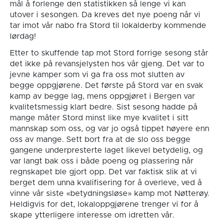
mål å forlenge den statistikken så lenge vi kan
utover i sesongen. Da kreves det nye poeng når vi
tar imot vår nabo fra Stord til lokalderby kommende
lørdag!
Etter to skuffende tap mot Stord forrige sesong står
det ikke på revansjelysten hos vår gjeng. Det var to
jevne kamper som vi ga fra oss mot slutten av
begge oppgjørene. Det første på Stord var en svak
kamp av begge lag, mens oppgjøret i Bergen var
kvalitetsmessig klart bedre. Sist sesong hadde på
mange måter Stord minst like mye kvalitet i sitt
mannskap som oss, og var jo også tippet høyere enn
oss av mange. Sett bort fra at de slo oss begge
gangene underpresterte laget likevel betydelig, og
var langt bak oss i både poeng og plassering når
regnskapet ble gjort opp. Det var faktisk slik at vi
berget dem unna kvalifisering for å overleve, ved å
vinne vår siste «betydningsløse» kamp mot Nøtterøy.
Heldigvis for det, lokaloppgjørene trenger vi for å
skape ytterligere interesse om idretten vår.