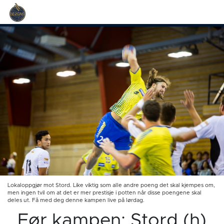
Lokaloppgjør mot Stord. Like viktig som alle andre poeng det skal kjempes om,
men ingen tvil om at det er mer prestisje i potten når disse poengene skal
deles ut. Få med deg denne kampen live på lørdag.
Før kampen: Stord (h)