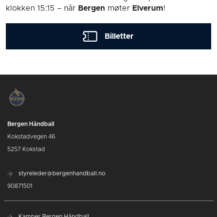
klokken 15:15
– når
Bergen
møter
Elverum
!
Billetter
Bergen Håndball
Kokstadvegen 46
5257 Kokstad
styreleder@bergenhandball.no
90871501
Kamper Bergen Håndball