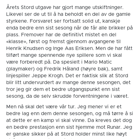
Årets Stord utgave har gjort mange utskiftninger.
Likevel ser de ut til å ha beholdt en del av de gamle
styrkene. Forsvaret ser fortsatt solid ut, kanskje
enda bedre enn sist sesong når de får alle brikker på
plass. Fremover har de definitivt mistet en del
«klasse», først og fremst gjennom avgangene til
Henrik Knudsen og Inge Aas Eriksen. Men de har fått
tilført mange spennende nye spillere som vi skal
være forberedt på. Da spesielt i Mario Matic
(playmaker) og Fredrik Håland (høyre bak), samt
linjespiller Jeppe Krogh. Det er faktisk slik at Stord
blir litt undervurdert av mange denne sesongen, det
tror jeg gir dem et bedre utgangspunkt enn sist
sesong, da de selv skrudde forventningene i været.
Men nå skal det være vår tur. Jeg mener vi er et
bedre lag enn dem denne sesongen, og må tørre å si
at dette er en kamp vi skal vinne. Da kreves det dog
en bedre prestasjon enn sist hjemme mot Runar. Jeg
er ganske sikker på at Stord holder minst like høyt