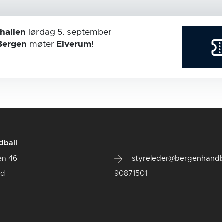
hallen
lørdag 5. september
Bergen
møter
Elverum
!
dball
en 46
styreleder@bergenhandb
ad
90871501