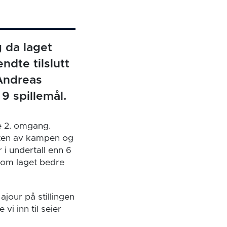
 da laget
ndte tilslutt
 Andreas
 9 spillemål.
e 2. omgang.
arten av kampen og
 i undertall enn 6
kom laget bedre
ajour på stillingen
vi inn til seier