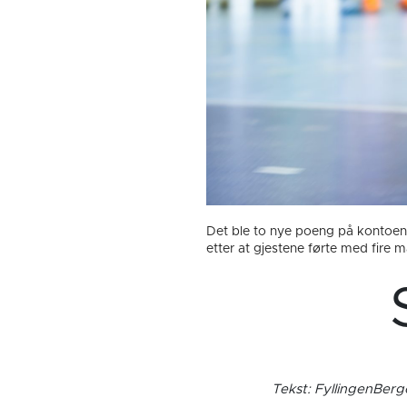
Det ble to nye poeng på kontoen l
etter at gjestene førte med fire må
Tekst: FyllingenBer