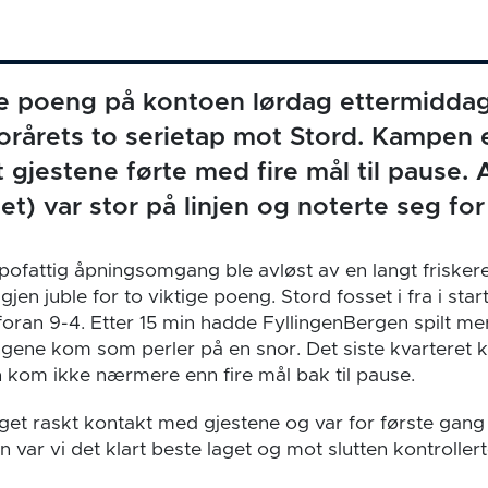
ye poeng på kontoen lørdag ettermiddag
jorårets to serietap mot Stord. Kampen e
t gjestene førte med fire mål til pause.
et) var stor på linjen og noterte seg for
ofattig åpningsomgang ble avløst av en langt frisker
jen juble for to viktige poeng. Stord fosset i fra i st
oran 9-4. Etter 15 min hadde FyllingenBergen spilt mer
ngene kom som perler på en snor. Det siste kvarteret 
 kom ikke nærmere enn fire mål bak til pause.
laget raskt kontakt med gjestene og var for første gang 
n var vi det klart beste laget og mot slutten kontrollerte 