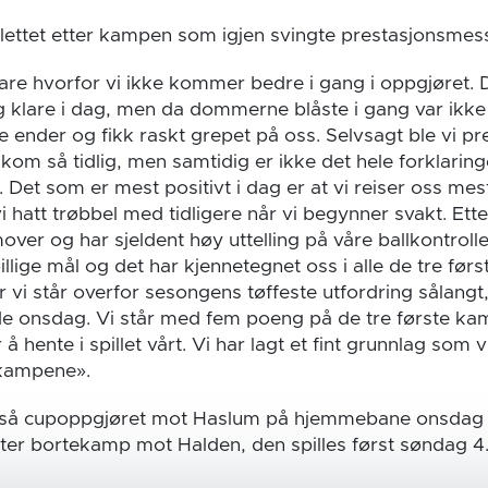
lettet etter kampen som igjen svingte prestasjonsmess
lare hvorfor vi ikke kommer bedre i gang i oppgjøret.
ig klare i dag, men da dommerne blåste i gang var ikke d
ge ender og fikk raskt grepet på oss. Selvsagt ble vi pr
kom så tidlig, men samtidig er ikke det hele forklarin
. Det som er mest positivt i dag er at vi reiser oss mest
 hatt trøbbel med tidligere når vi begynner svakt. Ette
mover og har sjeldent høy uttelling på våre ballkontrolle
illige mål og det har kjennetegnet oss i alle de tre fø
r vi står overfor sesongens tøffeste utfordring sålan
onsdag. Vi står med fem poeng på de tre første ka
å hente i spillet vårt. Vi har lagt et fint grunnlag som v
 kampene».
tså cupoppgjøret mot Haslum på hjemmebane onsdag kl
ter bortekamp mot Halden, den spilles først søndag 4.