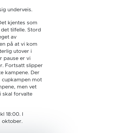
ig underveis.
 Det kjentes som
et tilfelle. Stord
eget av
gen på at vi kom
erlig utover i
r pause er vi
r. Fortsatt slipper
rste kampene. Der
gt, cupkampen mot
mpene, men vet
i skal forvalte
 18:00. I
 oktober.