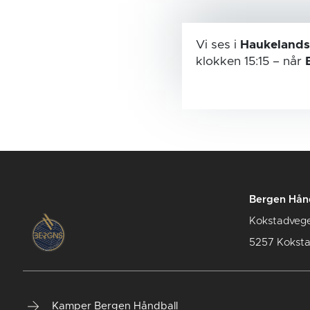
Vi ses i
Haukelands
klokken 15:15
– når
Bergen Hån
Kokstadveg
5257 Kokst
Kamper Bergen Håndball