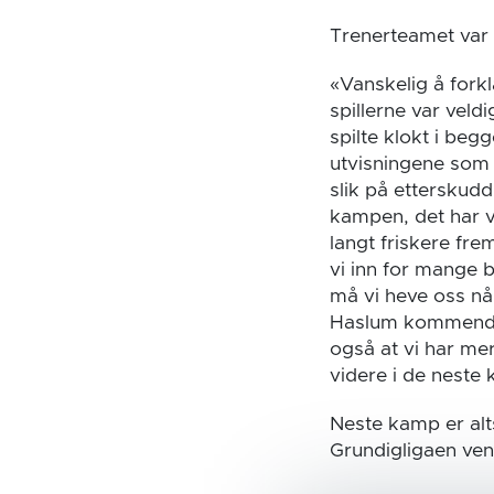
Trenerteamet var 
«Vanskelig å fork
spillerne var veld
spilte klokt i beg
utvisningene som 
slik på etterskudd
kampen, det har vi
langt friskere fre
vi inn for mange b
må vi heve oss nå
Haslum kommende 
også at vi har mer 
videre i de neste
Neste kamp er al
Grundigligaen ven