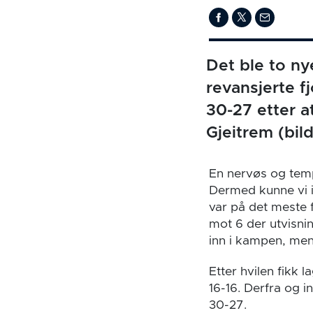
Det ble to n
revansjerte f
30-27 etter a
Gjeitrem (bild
En nervøs og temp
Dermed kunne vi ig
var på det meste f
mot 6 der utvisni
inn i kampen, men
Etter hvilen fikk 
16-16. Derfra og in
30-27.