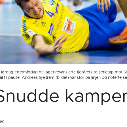
ørdag ettermiddag da laget revansjerte fjorårets to serietap mot S
l til pause. Andreas Gjeitrem (bildet) var stor på linjen og noterte se
Snudde kampe
gen