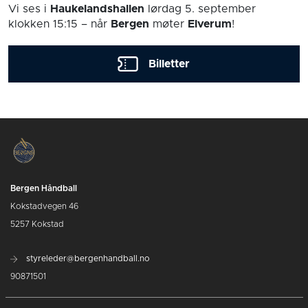
Vi ses i
Haukelandshallen
lørdag 5. september
klokken 15:15
– når
Bergen
møter
Elverum
!
Billetter
Bergen Håndball
Kokstadvegen 46
5257 Kokstad
styreleder@bergenhandball.no
90871501