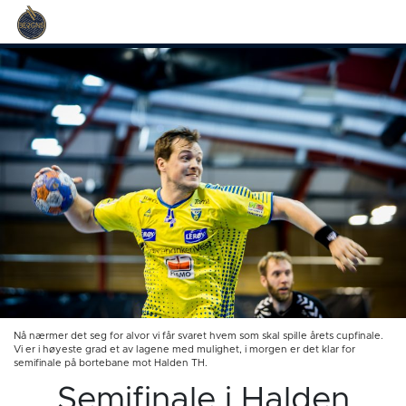
Nå nærmer det seg for alvor vi får svaret hvem som skal spille årets cupfinale.
Vi er i høyeste grad et av lagene med mulighet, i morgen er det klar for
semifinale på bortebane mot Halden TH.
Semifinale i Halden