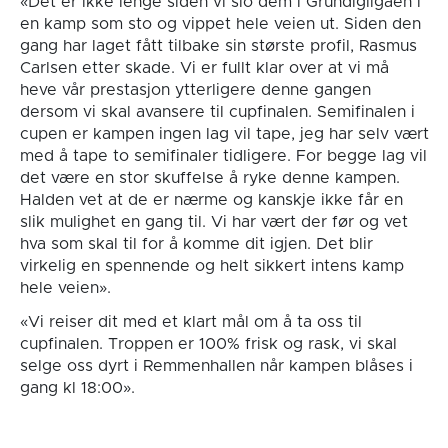
«Det er ikke lenge siden vi slo dem i Grundigligaen i
en kamp som sto og vippet hele veien ut. Siden den
gang har laget fått tilbake sin største profil, Rasmus
Carlsen etter skade. Vi er fullt klar over at vi må
heve vår prestasjon ytterligere denne gangen
dersom vi skal avansere til cupfinalen. Semifinalen i
cupen er kampen ingen lag vil tape, jeg har selv vært
med å tape to semifinaler tidligere. For begge lag vil
det være en stor skuffelse å ryke denne kampen.
Halden vet at de er nærme og kanskje ikke får en
slik mulighet en gang til. Vi har vært der før og vet
hva som skal til for å komme dit igjen. Det blir
virkelig en spennende og helt sikkert intens kamp
hele veien».
«Vi reiser dit med et klart mål om å ta oss til
cupfinalen. Troppen er 100% frisk og rask, vi skal
selge oss dyrt i Remmenhallen når kampen blåses i
gang kl 18:00».