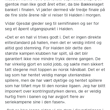
gjentok man like godt året etter, da ble Bækkelaget
banket i finalen. Vi jakter dermed vår tredje finale på
de fire siste årene når vi reiser til Halden i morgen.
Vidar Gjesdal gleder seg til semifinalen og ser for
seg et åpent utgangspunkt i Halden.
«Det er en hall vi trives godt i. Det er ingen direkte
elitestandard på hallen, men det er veldig intimt og
alltid god stemning. For Halden blir dette den
største kampen klubben har spilt, så det blir
garantert ikke noe mindre trykk denne gangen. De
har virkelig gjort en solid jobb, og sakte men sikkert
tatt stegene mot toppen av norsk håndball. Det er et
lag som har hentet veldig mange utenlandske
spillere, men de har vært dyktige og hentet spillere
som har tilført mye til den norske ligaen. Jeg har blitt
imponert over kontringsstyrken deres, de er veldig
hurtig frem i banen og har avgjort flere av
seriekampene sine i den fasen».