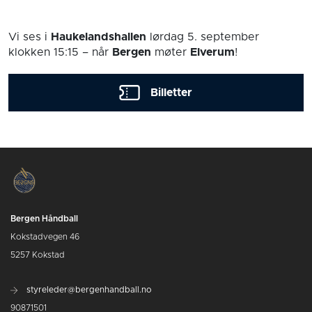
Vi ses i
Haukelandshallen
lørdag 5. september
klokken 15:15
– når
Bergen
møter
Elverum
!
Billetter
Bergen Håndball
Kokstadvegen 46
5257 Kokstad
styreleder@bergenhandball.no
90871501