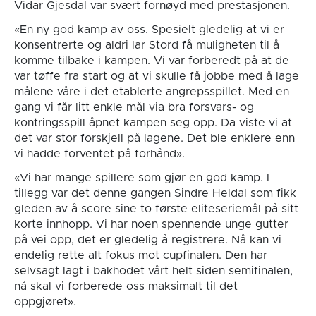
Vidar Gjesdal var svært fornøyd med prestasjonen.
«En ny god kamp av oss. Spesielt gledelig at vi er
konsentrerte og aldri lar Stord få muligheten til å
komme tilbake i kampen. Vi var forberedt på at de
var tøffe fra start og at vi skulle få jobbe med å lage
målene våre i det etablerte angrepsspillet. Med en
gang vi får litt enkle mål via bra forsvars- og
kontringsspill åpnet kampen seg opp. Da viste vi at
det var stor forskjell på lagene. Det ble enklere enn
vi hadde forventet på forhånd».
«Vi har mange spillere som gjør en god kamp. I
tillegg var det denne gangen Sindre Heldal som fikk
gleden av å score sine to første eliteseriemål på sitt
korte innhopp. Vi har noen spennende unge gutter
på vei opp, det er gledelig å registrere. Nå kan vi
endelig rette alt fokus mot cupfinalen. Den har
selvsagt lagt i bakhodet vårt helt siden semifinalen,
nå skal vi forberede oss maksimalt til det
oppgjøret».