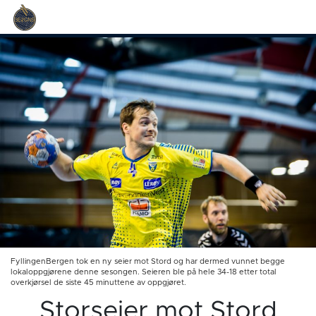
FyllingenBergen tok en ny seier mot Stord og har dermed vunnet begge
lokaloppgjørene denne sesongen. Seieren ble på hele 34-18 etter total
overkjørsel de siste 45 minuttene av oppgjøret.
Storseier mot Stord