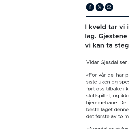
I kveld tar v
lag. Gjestene
vi kan ta ste
Vidar Gjesdal ser 
«For vår del har pi
siste uken og spes
ført oss tilbake 
sluttspillet, og i
hjemmebane. Det er
beste laget denne 
det første av to m