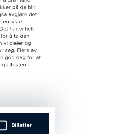
 å dra i land
kker på de blir
gså avgjøre det
 en siste
et har vi helt
 for å ta den
 vi pleier og
r seg. Flere av
en god dag for at
gullfesten i
Billetter