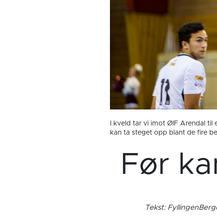
I kveld tar vi imot ØIF Arendal t
kan ta steget opp blant de fire be
Før ka
Tekst: FyllingenBer