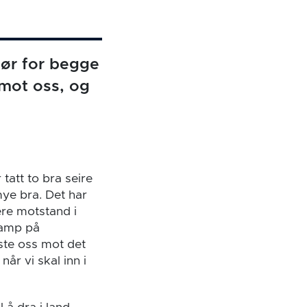
jør for begge
 mot oss, og
 tatt to bra seire
mye bra. Det har
ere motstand i
 kamp på
este oss mot det
år vi skal inn i