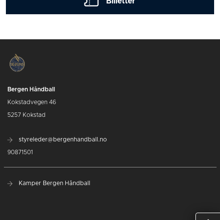
Billetter
Bergen Håndball
Kokstadvegen 46
5257 Kokstad
styreleder@bergenhandball.no
90871501
Kamper Bergen Håndball