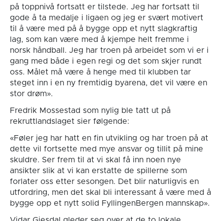
på toppnivå fortsatt er tilstede. Jeg har fortsatt til
gode å ta medalje i ligaen og jeg er svært motivert
til å være med på å bygge opp et nytt slagkraftig
lag, som kan være med å kjempe helt fremme i
norsk håndball. Jeg har troen på arbeidet som vi er i
gang med både i egen regi og det som skjer rundt
oss. Målet må være å henge med til klubben tar
steget inn i en ny fremtidig byarena, det vil være en
stor drøm».
Fredrik Mossestad som nylig ble tatt ut på
rekruttlandslaget sier følgende:
«Føler jeg har hatt en fin utvikling og har troen på at
dette vil fortsette med mye ansvar og tillit på mine
skuldre. Ser frem til at vi skal få inn noen nye
ansikter slik at vi kan erstatte de spillerne som
forlater oss etter sesongen. Det blir naturligvis en
utfordring, men det skal bli interessant å være med å
bygge opp et nytt solid FyllingenBergen mannskap».
Vidar Gjesdal gleder seg over at de to lokale