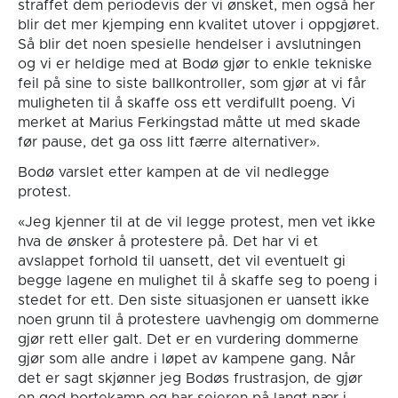
straffet dem periodevis der vi ønsket, men også her
blir det mer kjemping enn kvalitet utover i oppgjøret.
Så blir det noen spesielle hendelser i avslutningen
og vi er heldige med at Bodø gjør to enkle tekniske
feil på sine to siste ballkontroller, som gjør at vi får
muligheten til å skaffe oss ett verdifullt poeng. Vi
merket at Marius Ferkingstad måtte ut med skade
før pause, det ga oss litt færre alternativer».
Bodø varslet etter kampen at de vil nedlegge
protest.
«Jeg kjenner til at de vil legge protest, men vet ikke
hva de ønsker å protestere på. Det har vi et
avslappet forhold til uansett, det vil eventuelt gi
begge lagene en mulighet til å skaffe seg to poeng i
stedet for ett. Den siste situasjonen er uansett ikke
noen grunn til å protestere uavhengig om dommerne
gjør rett eller galt. Det er en vurdering dommerne
gjør som alle andre i løpet av kampene gang. Når
det er sagt skjønner jeg Bodøs frustrasjon, de gjør