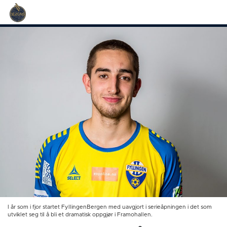
I år som i fjor startet FyllingenBergen med uavgjort i serieåpningen i det som
utviklet seg til å bli et dramatisk oppgjør i Framohallen.