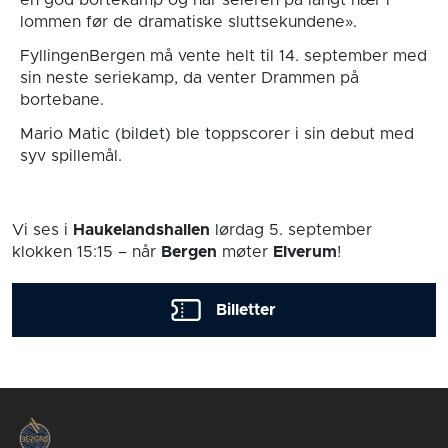
en god bortekamp og har seieren på langt nær i
lommen før de dramatiske sluttsekundene».
FyllingenBergen må vente helt til 14. september med
sin neste seriekamp, da venter Drammen på
bortebane.
Mario Matic (bildet) ble toppscorer i sin debut med
syv spillemål.
Vi ses i
Haukelandshallen
lørdag 5. september
klokken 15:15
– når
Bergen
møter
Elverum
!
Billetter