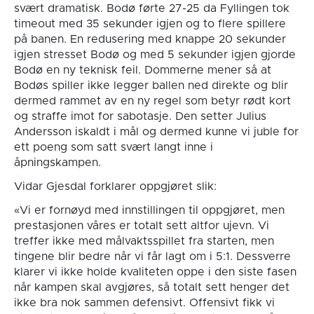
svært dramatisk. Bodø førte 27-25 da Fyllingen tok
timeout med 35 sekunder igjen og to flere spillere
på banen. En redusering med knappe 20 sekunder
igjen stresset Bodø og med 5 sekunder igjen gjorde
Bodø en ny teknisk feil. Dommerne mener så at
Bodøs spiller ikke legger ballen ned direkte og blir
dermed rammet av en ny regel som betyr rødt kort
og straffe imot for sabotasje. Den setter Julius
Andersson iskaldt i mål og dermed kunne vi juble for
ett poeng som satt svært langt inne i
åpningskampen.
Vidar Gjesdal forklarer oppgjøret slik:
«Vi er fornøyd med innstillingen til oppgjøret, men
prestasjonen våres er totalt sett altfor ujevn. Vi
treffer ikke med målvaktsspillet fra starten, men
tingene blir bedre når vi får lagt om i 5:1. Dessverre
klarer vi ikke holde kvaliteten oppe i den siste fasen
når kampen skal avgjøres, så totalt sett henger det
ikke bra nok sammen defensivt. Offensivt fikk vi