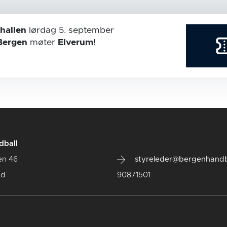
hallen
lørdag 5. september
Bergen
møter
Elverum
!
dball
en 46
styreleder@bergenhandb
ad
90871501