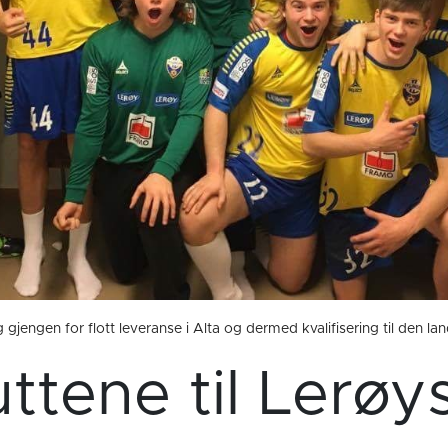
g gjengen for flott leveranse i Alta og dermed kvalifisering til den 
ttene til Lerøy