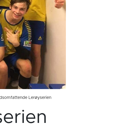
landsomfattende Lerøyserien
serien