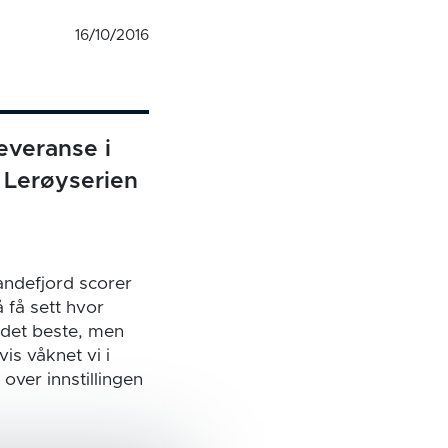
16/10/2016
everanse i
 Lerøyserien
ndefjord scorer
å få sett hvor
 det beste, men
is våknet vi i
over innstillingen