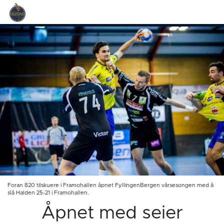
Foran 820 tilskuere i Framohallen åpnet FyllingenBergen vårsesongen med å
slå Halden 25-21 i Framohallen.
Åpnet med seier