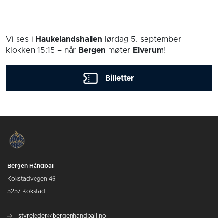
Vi ses i
Haukelandshallen
lørdag 5. september
klokken 15:15
– når
Bergen
møter
Elverum
!
Billetter
Bergen Håndball
Kokstadvegen 46
5257 Kokstad
styreleder@bergenhandball.no