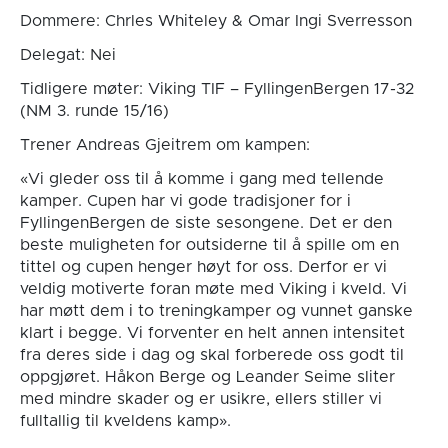
Dommere: Chrles Whiteley & Omar Ingi Sverresson
Delegat: Nei
Tidligere møter: Viking TIF – FyllingenBergen 17-32
(NM 3. runde 15/16)
Trener Andreas Gjeitrem om kampen:
«Vi gleder oss til å komme i gang med tellende
kamper. Cupen har vi gode tradisjoner for i
FyllingenBergen de siste sesongene. Det er den
beste muligheten for outsiderne til å spille om en
tittel og cupen henger høyt for oss. Derfor er vi
veldig motiverte foran møte med Viking i kveld. Vi
har møtt dem i to treningkamper og vunnet ganske
klart i begge. Vi forventer en helt annen intensitet
fra deres side i dag og skal forberede oss godt til
oppgjøret. Håkon Berge og Leander Seime sliter
med mindre skader og er usikre, ellers stiller vi
fulltallig til kveldens kamp».